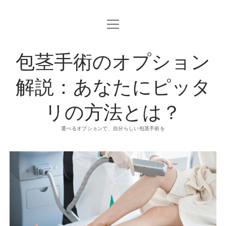
o
p
e
n
包茎手術のオプション
m
e
n
u
解説：あなたにピッタ
リの方法とは？
選べるオプションで、自分らしい包茎手術を