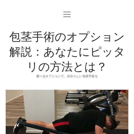
o
p
e
n
包茎手術のオプション
m
e
n
u
解説：あなたにピッタ
リの方法とは？
選べるオプションで、自分らしい包茎手術を