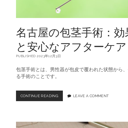
名古屋の包茎手術：効
と安心なアフターケア
PUBLISHED 2023年12月3日
包茎手術とは、男性器が包皮で覆われた状態から、
る手術のことです。
CONTINUE READING
名
LEAVE A COMMENT
古
屋
の
包
茎