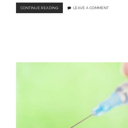
CONTINUE READING
名
LEAVE A COMMENT
古
屋
の
包
茎
手
術
に
つ
い
て