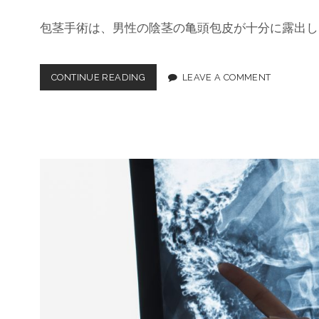
包茎手術は、男性の陰茎の亀頭包皮が十分に露出し
CONTINUE READING
名
LEAVE A COMMENT
古
屋
の
包
茎
手
術
：
充
実
の
医
療
機
関
と
最