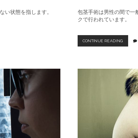
ない状態を指します。
包茎手術は男性の間で一
クで行われています。
CONTINUE READING
名
古
屋
の
包
茎
手
術
ク
リ
ニ
ッ
ク
：
多
様
な