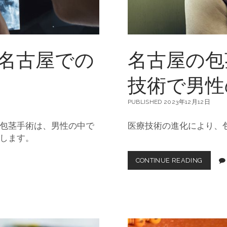
選
択
肢
と
高
名古屋での
名古屋の包
品
質
な
技術で男性
手
術
探
PUBLISHED 2023年12月12日
し
包茎手術は、男性の中で
医療技術の進化により、
します。
CONTINUE READING
名
古
屋
の
包
茎
手