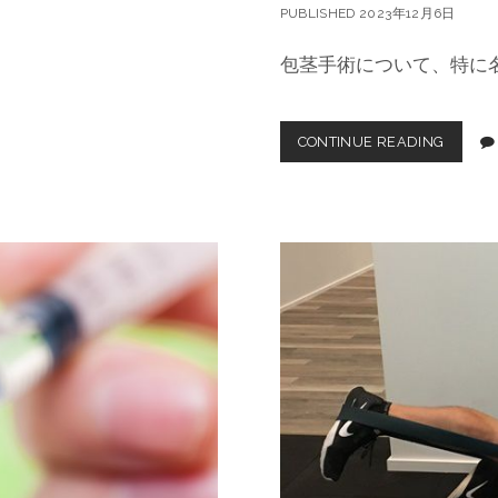
PUBLISHED 2023年12月6日
包茎手術について、特に
CONTINUE READING
名
古
屋
で
包
茎
手
術
を
考
え
る
方
に
お
す
す