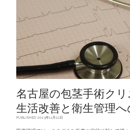
手
術
：
効
果
的
な
方
法
と
安
心
な
ア
フ
タ
名古屋の包茎手術クリ
ー
ケ
ア
生活改善と衛生管理へ
PUBLISHED 2023年11月21日