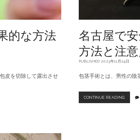
め
の
ク
リ
ニ
果的な方法
名古屋で安
ッ
ク
と
方法と注意
手
術
費
PUBLISHED 2023年11月24日
用
に
包皮を切除して露出させ
包茎手術とは、男性の陰
つ
い
て
CONTINUE READING
名
古
屋
で
安
全
な
包