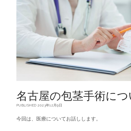
リ
ッ
ト
と
名
古
屋
で
の
実
施
状
況
名古屋の包茎手術につ
PUBLISHED 2023年12月9日
今回は、医療についてお話しします。