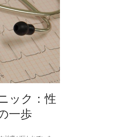
茎
手
術
を
受
け
る
方
法
と
注
意
点
ニック：性
の一歩