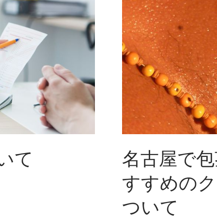
術
：
進
化
す
る
医
療
技
術
で
男
性
の
悩
み
解
いて
名古屋で包
消
すすめのク
ついて