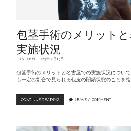
新
技
術
包茎手術のメリットと
実施状況
PUBLISHED 2023年12月15日
包茎手術のメリットと名古屋での実施状況について
も一定の割合で見られる包皮の閉鎖状態のことを指
CONTINUE READING
包
LEAVE A COMMENT
茎
手
術
の
メ